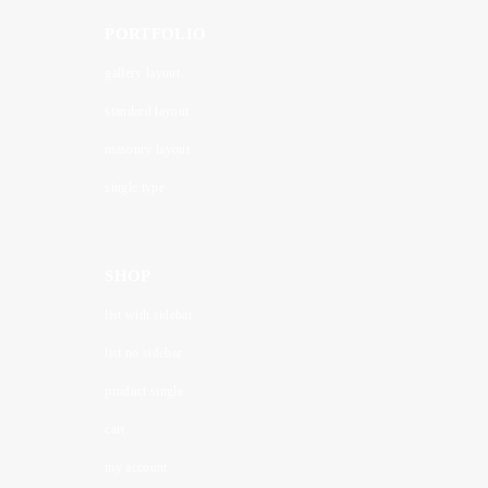
PORTFOLIO
gallery layout
standard layout
masonry layout
single type
SHOP
list with sidebar
list no sidebar
product single
cart
my account